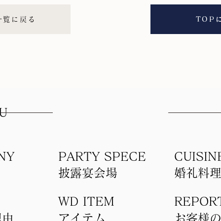
一覧に戻る
TOP
U
NY
PARTY SPECE
CUISIN
​披露宴会場
​婚礼料
WD ITEM
REPOR
理由
アイテム​
​お客様