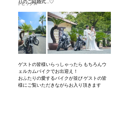
りのご結婚式…♡
トピックス
ゲストの皆様いらっしゃったら もちろんウ
ェルカムバイクでお出迎え！ 
おふたりの愛するバイクが並び ゲストの皆
様にご覧いただきながらお入り頂きます