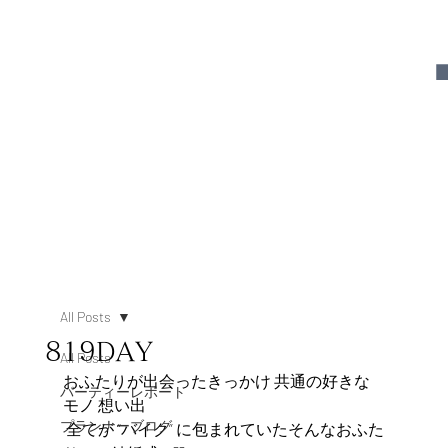
All Posts
819DAY
All Posts
おふたりが出会ったきっかけ 共通の好きな
パーティーレポート
モノ 想い出
プランナーブログ
 全てが “バイク” に包まれていたそんなおふた