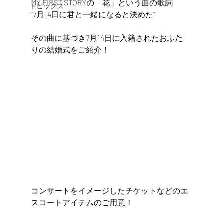
MY FIRST STORYの「花」という曲の歌詞
トピックス
“7月14日に君と一緒になると決めた”
その曲に基づき7月14日に入籍されたおふた
りの結婚式をご紹介！
コンサートをイメージしたチケットなどのエ
スコートアイテムのご用意！