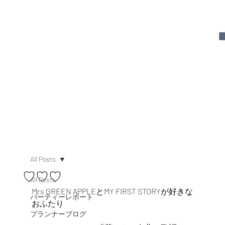
All Posts
♡♡♡
All Posts
Mrs GREEN APPLEとMY FIRST STORYが好きな
パーティーレポート
おふたり
プランナーブログ