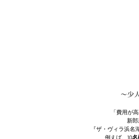
～少
「費用が高
新郎
『ザ・ヴィラ浜名
例えば、
10