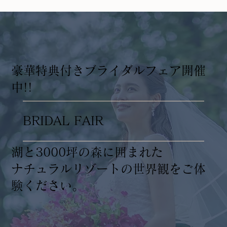
​豪華特典付きブライダルフェア開催
中!!
BRIDAL FAIR
湖と3000坪の森に囲まれた
ナチュラルリゾートの世界観をご体
験ください。