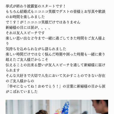
挙式が終わり披露宴のスタートです！
もちろん結婚式もニコニコ笑顔でゲストの皆様とお写真や歓談
のお時間を楽しみました
で！す！が！ニコニコ笑顔だけではありません
新婦様の目には涙が、、、、
それは友人スピーチです
楽しい思い出など今まで一緒に過ごしてきた時間をご友人様よ
り
気持ちを込められながら語られました
楽しい時間だけではなく悩んだ時期や困った時期も一緒に乗り
超えたご友人様だからこそ
伝えることの出来る想いが友人スピーチを通して新婦様に届け
られます
そんな大好きで大切で人生において欠かすことのできない存在
のご友人様からの
「幸せになってね！おめでとう！」の言葉に新婦様の目から涙
がこぼれていました