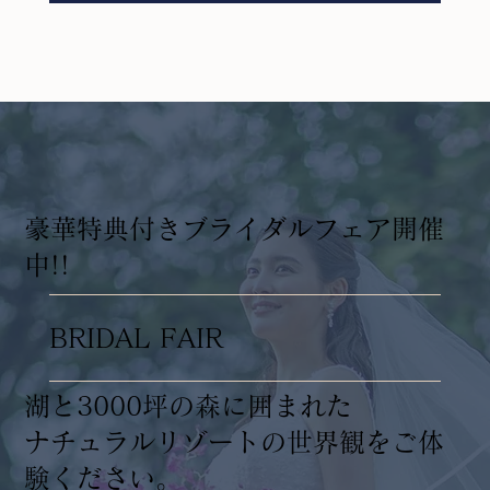
​豪華特典付きブライダルフェア開催
中!!
BRIDAL FAIR
湖と3000坪の森に囲まれた
ナチュラルリゾートの世界観をご体
験ください。