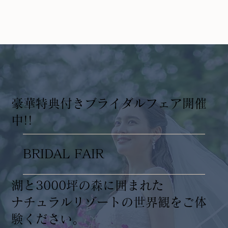
​豪華特典付きブライダルフェア開催
中!!
BRIDAL FAIR
湖と3000坪の森に囲まれた
ナチュラルリゾートの世界観をご体
験ください。