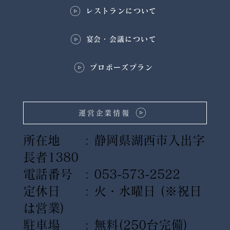
レストランについて
​宴会・会議について
プロポーズプラン
運営企業情報
所在地 : 静岡県湖西市入出字
長者1380
電話番号 : 053-573-2522
定休日 : 火・水曜日
(※祝日
は営業)
駐車場 : 無料(250台完備)