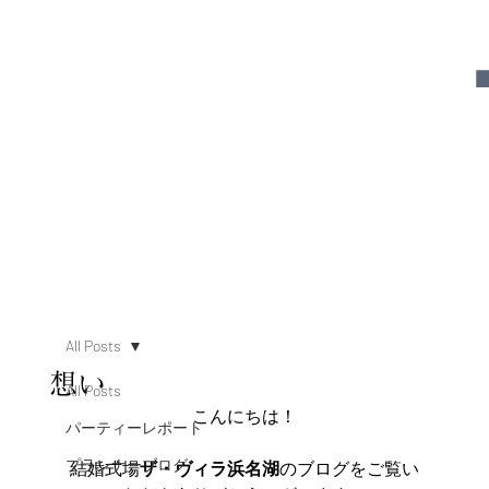
All Posts
想い
All Posts
こんにちは！
パーティーレポート
プランナーブログ
結婚式場
ザ・ヴィラ浜名湖
のブログをご覧い