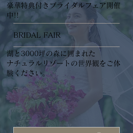
​豪華特典付きブライダルフェア開催
中!!
BRIDAL FAIR
湖と3000坪の森に囲まれた
ナチュラルリゾートの世界観をご体
験ください。