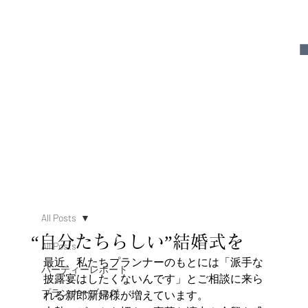
All Posts
“自分たちらしい”結婚式を
All Posts
最近、私たちプランナーのもとには「派手な
パーティーレポート
披露宴はしたくないんです」とご相談に来ら
プランナーブログ
れる新郎新婦様が増えています。