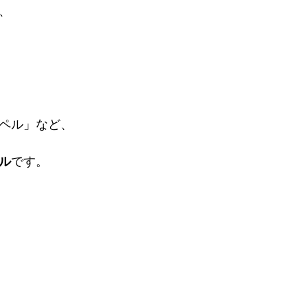
、
ペル」など、
ル
です。