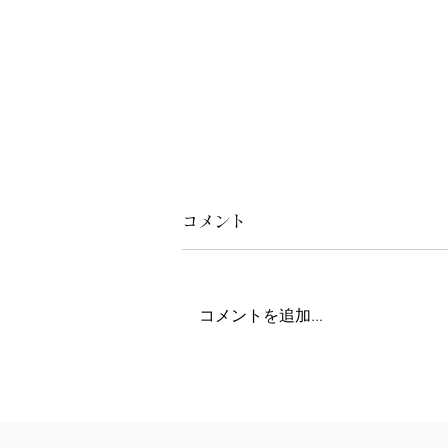
コメント
コメントを追加…
絶景チャペルで叶える、景色
と笑顔に包まれた心温まる人