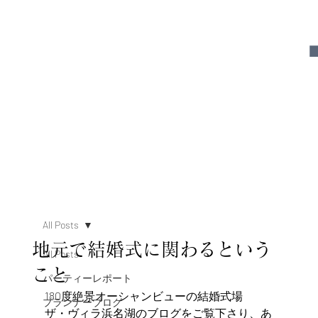
All Posts
地元で結婚式に関わるという
All Posts
こと
パーティーレポート
180度絶景オーシャンビューの結婚式場
プランナーブログ
ザ・ヴィラ浜名湖のブログをご覧下さり、あ