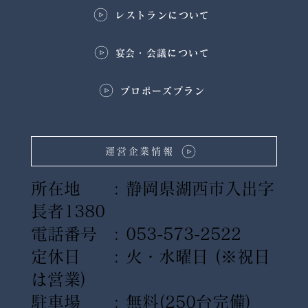
レストランについて
​宴会・会議について
プロポーズプラン
運営企業情報
所在地 : 静岡県湖西市入出字
長者1380
電話番号 : 053-573-2522
定休日 : 火・水曜日
(※祝日
は営業)
駐車場 : 無料(250台完備)