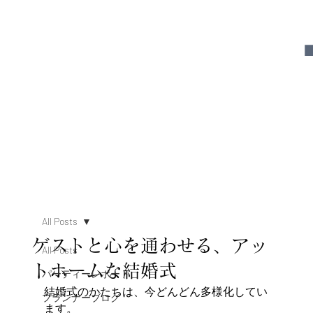
All Posts
ゲストと心を通わせる、アッ
All Posts
トホームな結婚式
パーティーレポート
結婚式のかたちは、今どんどん多様化してい
プランナーブログ
ます。