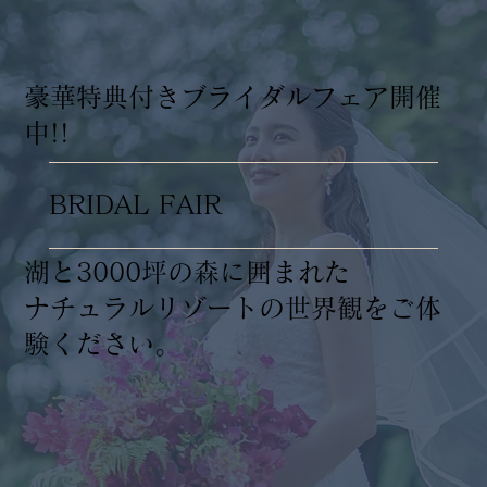
​豪華特典付きブライダルフェア開催
中!!
BRIDAL FAIR
湖と3000坪の森に囲まれた
ナチュラルリゾートの世界観をご体
験ください。