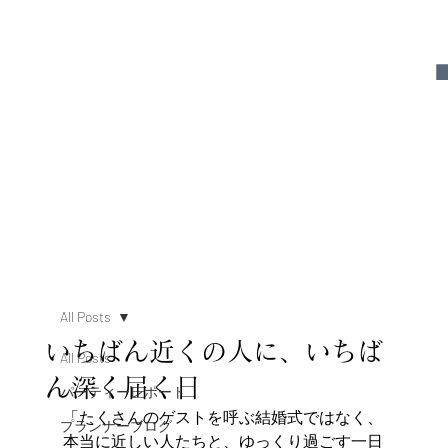
All Posts
いちばん近くの人に、いちば
All Posts
ん深く届く日
パーティーレポート
「たくさんのゲストを呼ぶ結婚式ではなく、
プランナーブログ
本当に近しい人たちと、ゆっくり過ごす一日